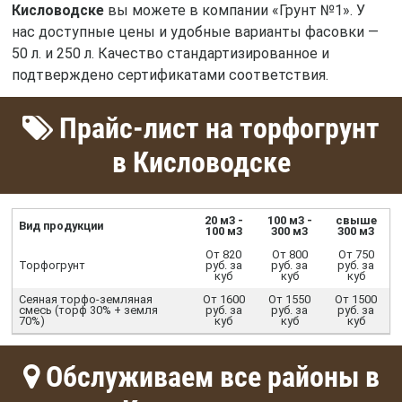
Кисловодске
вы можете в компании «Грунт №1». У
нас доступные цены и удобные варианты фасовки —
50 л. и 250 л. Качество стандартизированное и
подтверждено сертификатами соответствия.
Прайс-лист на торфогрунт
в Кисловодске
20 м3 -
100 м3 -
свыше
Вид продукции
100 м3
300 м3
300 м3
От 820
От 800
От 750
Торфогрунт
руб. за
руб. за
руб. за
куб
куб
куб
Сеяная торфо-земляная
От 1600
От 1550
От 1500
смесь (торф 30% + земля
руб. за
руб. за
руб. за
70%)
куб
куб
куб
Обслуживаем все районы в