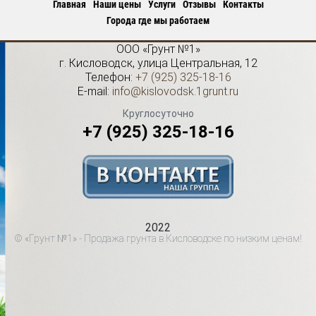
Главная
Наши цены
Услуги
Отзывы
Контакты
Города где мы работаем
ООО «Грунт №1»
г.
Кисловодск
,
улица Центральная, 12
Телефон:
+7 (925) 325-18-16
E-mail:
info@kislovodsk.1grunt.ru
Круглосуточно
+7 (925) 325-18-16
2022
© «Грунт №1» - Продажа грунта в Кисловодске по низким ценам!