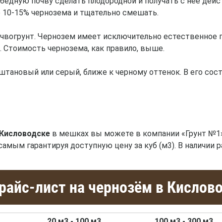
едную почву сделать плодородной и получать с нее дейс
е 10-15% чернозема и тщательно смешать.
очвогрунт. Чернозем имеет исключительно естественное 
 Стоимость чернозема, как правило, выше.
тановый или серый, ближе к черному оттенок. В его со
 Кисловодске
в мешках вы можете в компании «Грунт №1
самым гарантируя доступную цену за куб (м3). В наличии 
айс-лист на чернозём в Кислов
20 м3 - 100 м3
100 м3 - 300 м3