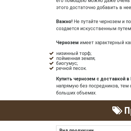
его помощью можно даже очень б
этого достаточно добавить в не
Важно!
Не путайте чернозем и п
создается искусственным путем.
Чернозем
имеет характерный каш
низинный торф;
пойменная земля;
биогумус;
речной песок.
Купить чернозем с доставкой в
напрямую без посредников, тем 
больших объемах.
Пр
Вид продукции