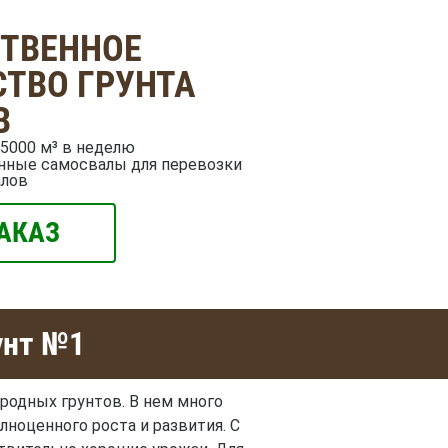
СТВЕННОЕ
ТВО ГРУНТА
В
5000 м³ в неделю
нные самосвалы для перевозки
алов
АКАЗ
унт №1
одных грунтов. В нем много
ноценного роста и развития. С