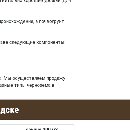
твительно хорошие урожаи. Для
происхождение, а почвогрунт
ставе следующие компоненты:
». Мы осуществляем продажу
разные типы чернозема в
одске
свыше 300 м3