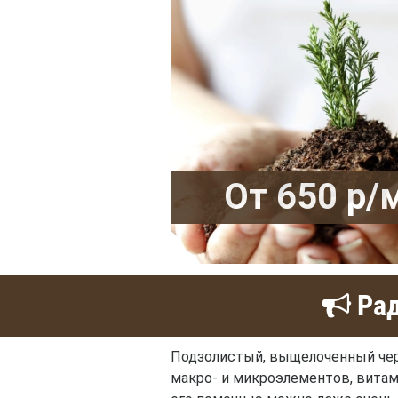
От 650 р/
Рад
Подзолистый, выщелоченный чер
макро- и микроэлементов, витам