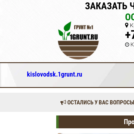
ЗАКАЗАТЬ 
О
К
+
К
kislovodsk.1grunt.ru
ОСТАЛИСЬ У ВАС ВОПРОСЫ
Про